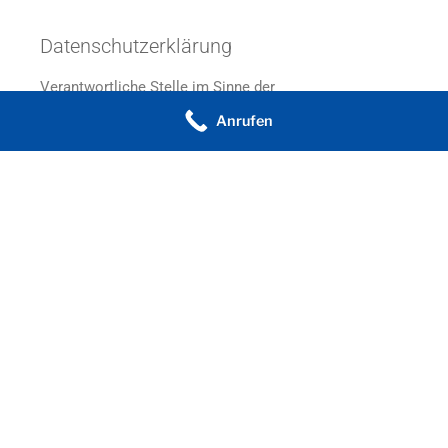
Datenschutzerklärung
Verantwortliche Stelle im Sinne der
Datenschutzgesetze, insbesondere der EU-
Anrufen
Datenschutzgrundverordnung (DSGVO), ist: Herr Claas
Kösters
Ihre Betroffenenrechte
Unter den angegebenen Kontaktdaten unseres
Datenschutzbeauftragten können Sie jederzeit folgende
Rechte ausüben:
Auskunft über Ihre bei uns gespeicherten Daten und
deren Verarbeitung (Art. 15 DSGVO),
Berichtigung unrichtiger personenbezogener Daten
(Art. 16 DSGVO),
Löschung Ihrer bei uns gespeicherten Daten (Art. 17
DSGVO),